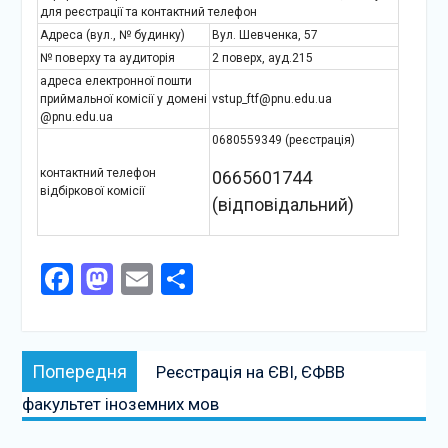
для реєстрації та контактний телефон
Адреса (вул., № будинку)
Вул. Шевченка, 57
№ поверху та аудиторія
2 поверх, ауд.215
адреса електронної пошти
приймальної комісії у домені
vstup_ftf@pnu.edu.ua
@pnu.edu.ua
0680559349 (реєстрація)
контактний телефон
0665601744
відбіркової комісії
(відповідальний)
Facebook
Mastodon
Email
Поділитися
Навігація
Попередня
Попередня
Реєстрація на ЄВІ, ЄФВВ
записів
публікація:
факультет іноземних мов