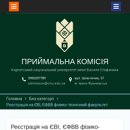
Перейти
до
вмісту
ПРИЙМАЛЬНА КОМІСІЯ
Карпатський національний університет імені Василя Стефаника
0950297789
вул. Шевченка, 57
admission@cnu.edu.ua
м. Івано-Франківськ
Головна
Без категорії
Реєстрація на ЄВІ, ЄФВВ фізико-технічний факультет
Реєстрація на ЄВІ, ЄФВВ фізико-