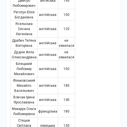
Дмитро
ангійська
190
Любомирович
Реготун Юлія
англійська
100
Богданівна
Ясельська
Оксана
англійська
120
Євгенівна
Драбич Тетяна
не
англійська
Вікторівна
зявилася
Дуднік Алла
не
англійська
Олександрівна
зявилася
Білецький
Любомир
англійська
100
Михайлович
Фіньковський
Михайло
англійська
180
Васильович
Вовчак Ірина
англійська
140
Ярославівна
Макарук Ольга
французька
180
Любомирівна
Стецюк
Світлана
німецька
130