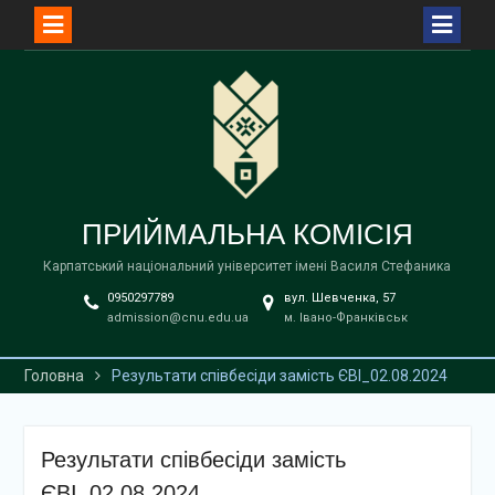
Перейти
до
вмісту
ПРИЙМАЛЬНА КОМІСІЯ
Карпатський національний університет імені Василя Стефаника
0950297789
вул. Шевченка, 57
admission@cnu.edu.ua
м. Івано-Франківськ
Головна
Результати співбесіди замість ЄВІ_02.08.2024
Результати співбесіди замість
ЄВІ_02.08.2024