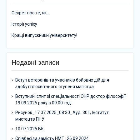
Секрет про те, як…
Історії успіху
Кращі випускники університету!
Недавні записи
Вступ ветеранів та учасників бойових дій для
здобуття освітнього ступеня магістра
Вступний іспит зі спеціальності ОНР доктор філософії
19.09.2025 року о 09:00 год
Рисунок_17.07.2025_08:30_Ауд. 301, Інститут
мистецтв ПНУ
10.07.2025 В5
Співбесіда замість НМТ_26.09.2024