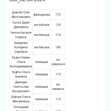
Довгий Олег
французька
170
Ярославович
Сусла Дарія
англійська
120
Дмитрівна
Чепіль Наталія
англійська
110
Ігорівна
Бакурова
Катерина
англійська
180
Сергіївна
Кудін-Семен
не
Ольга
німецька
зявилася
Володимирівна
Куфта Ольга
німецька
110
Іванівна
Дмитрик
не
Святослав
німецька
зявився
Богданович
Бойчук Ольга
німецька
110
Михайлівна
Лотоцький