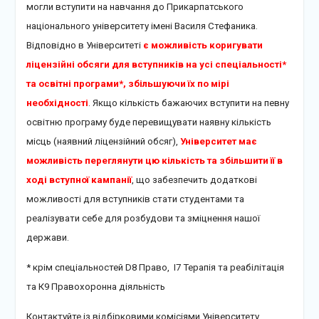
могли вступити на навчання до Прикарпатського
національного університету імені Василя Стефаника.
Відповідно в Університеті
є можливість коригувати
ліцензійні обсяги для вступників на усі спеціальності*
та освітні програми*, збільшуючи їх по мірі
необхідності
. Якщо кількість бажаючих вступити на певну
освітню програму буде перевищувати наявну кількість
місць (наявний ліцензійний обсяг),
Університет має
можливість переглянути цю кількість та збільшити її в
ході вступної кампанії
, що забезпечить додаткові
можливості для вступників стати студентами та
реалізувати себе для розбудови та зміцнення нашої
держави.
* крім спеціальностей D8 Право, І7 Терапія та реабілітація
та К9 Правохоронна діяльність
Контактуйте із відбірковими комісіями Університету