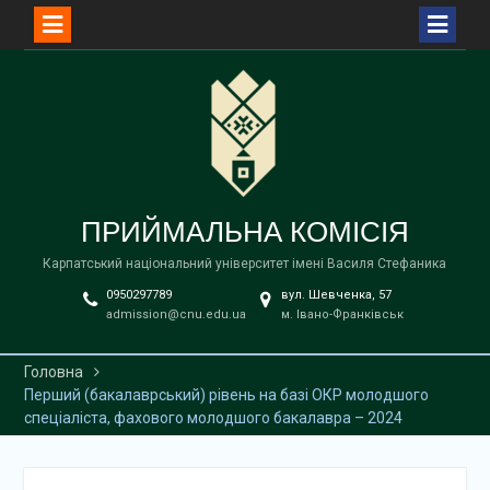
Перейти
до
вмісту
ПРИЙМАЛЬНА КОМІСІЯ
Карпатський національний університет імені Василя Стефаника
0950297789
вул. Шевченка, 57
admission@cnu.edu.ua
м. Івано-Франківськ
Головна
Перший (бакалаврський) рівень на базі ОКР молодшого
спеціаліста, фахового молодшого бакалавра – 2024