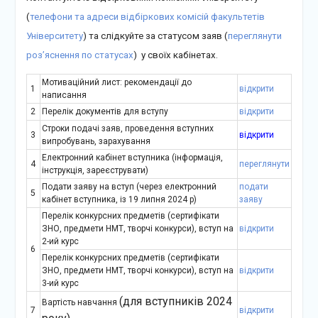
(
телефони та адреси відбіркових комісій факультетів
Університету
) та слідкуйте за статусом заяв (
переглянути
роз’яснення по статусах
) у своїх кабінетах.
Мотиваційний лист: рекомендації до
1
відкрити
написання
2
Перелік документів для вступу
відкрити
Строки подачі заяв, проведення вступних
3
відкрити
випробувань, зарахування
Електронний кабінет вступника (інформація,
4
переглянути
інструкція, зареєструвати)
Подати заяву на вступ (через електронний
подати
5
кабінет вступника, із 19 липня 2024 р)
заяву
Перелік конкурсних предметів (сертифікати
ЗНО, предмети НМТ, творчі конкурси), вступ на
відкрити
2-ий курс
6
Перелік конкурсних предметів (сертифікати
ЗНО, предмети НМТ, творчі конкурси), вступ на
відкрити
3-ий курс
(для вступників 2024
Вартість навчання
7
відкрити