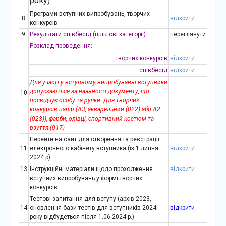
року)
Програми вступних випробувань, творчих
8
відкрити
конкурсів
9
Результати співбесід (пільгові категорії)
переглянути
Розклад проведення:
творчих конкурсів
відкрити
співбесід
відкрити
Для участі у вступному випробуванні вступники
допускаються за наявності документу, що
10
посвідчує особу та ручки. Для творчих
конкурсів папір (А3, акварельний (022) або А2
(023)), фарби, олівці, спортивний костюм та
взуття (017)
Перейти на сайт для створення та реєстрації
11
електронного кабінету вступника (із 1 липня
відкрити
2024 р)
13
Інструкційні матеріали щодо проходження
відкрити
вступних випробувань у формі творчих
конкурсів
Тестові запитання для вступу (архів 2023,
14
оновлення бази тестів для вступників 2024
відкрити
року відбудеться після 1.06.2024 р.)