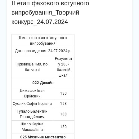
ІІ етап фахового вступного
випробування_Творчий
конкурс_24.07.2024
ІІ етап фахового вступного
випробування
Дата проведення: 24.07.2024 р.
Результат
Прізвище, імя, по
у 200-
батькові
бальній
шкалі
022 Дизайн
Димашок Іван
180
Юрійович
Суслик Софія Ігорівна
198
Тупало Валентин
188
Геннадійович
Шило Каріна
180
Миколаївна
025 Музичне мистецтво