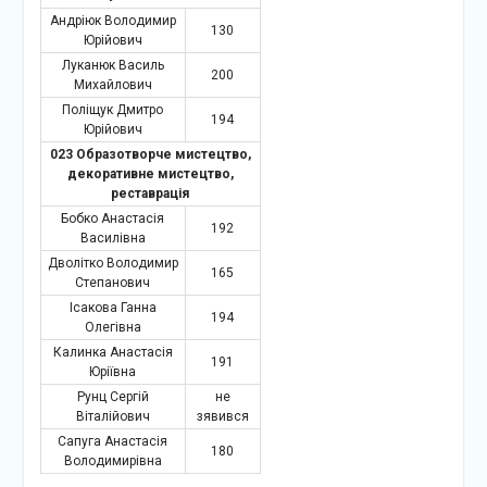
Андріюк Володимир
130
Юрійович
Луканюк Василь
200
Михайлович
Поліщук Дмитро
194
Юрійович
023 Образотворче мистецтво,
декоративне мистецтво,
реставрація
Бобко Анастасія
192
Василівна
Дволітко Володимир
165
Степанович
Ісакова Ганна
194
Олегівна
Калинка Анастасія
191
Юріївна
Рунц Сергій
не
Віталійович
зявився
Сапуга Анастасія
180
Володимирівна