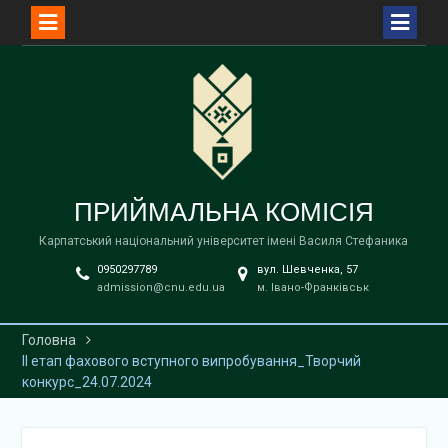
Перейти
до
вмісту
ПРИЙМАЛЬНА КОМІСІЯ
Карпатський національний університет імені Василя Стефаника
0950297789
вул. Шевченка, 57
admission@cnu.edu.ua
м. Івано-Франківськ
Головна
ІІ етап фахового вступного випробування_Творчий
конкурс_24.07.2024