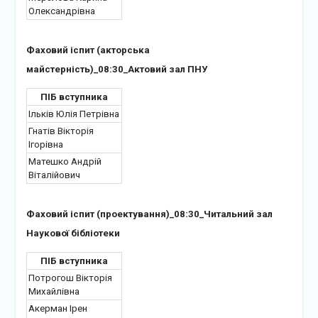
Олександрівна
Фаховий іспит (акторська
майстерність)_08:30_Актовий зал ПНУ
ПІБ вступника
Ільків Юлія Петрівна
Гнатів Вікторія
Ігорівна
Матешко Андрій
Віталійович
Фаховий іспит (проектування)_08:30_Читальний зал
Наукової бібліотеки
ПІБ вступника
Потрогош Вікторія
Михайлівна
Акерман Ірен