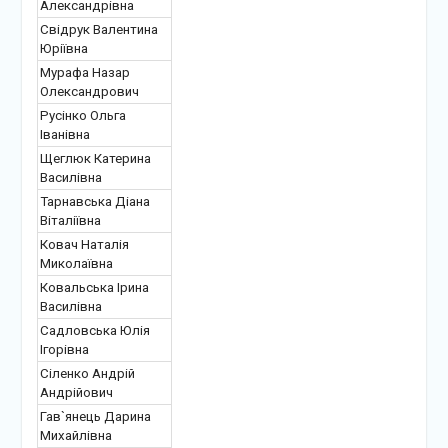
Александрівна
Свідрук Валентина
Юріївна
Мурафа Назар
Олександрович
Русінко Ольга
Іванівна
Щеглюк Катерина
Василівна
Тарнавська Діана
Віталіївна
Ковач Наталія
Миколаївна
Ковальська Ірина
Василівна
Садловська Юлія
Ігорівна
Сіленко Андрій
Андрійович
Гав`янець Дарина
Михайлівна