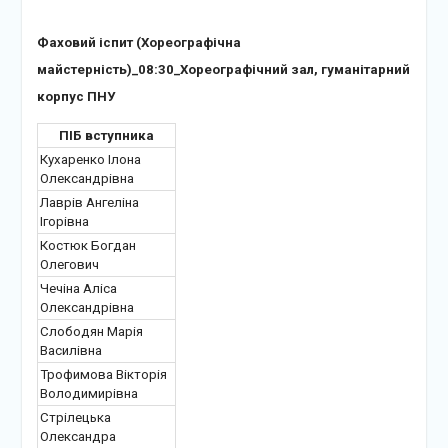
Фаховий іспит (Хореографічна
майстерність)_08:30_Хореографічний зал, гуманітарний
корпус ПНУ
ПІБ вступника
Кухаренко Ілона
Олександрівна
Лаврів Ангеліна
Ігорівна
Костюк Богдан
Олегович
Чечіна Аліса
Олександрівна
Слободян Марія
Василівна
Трофимова Вікторія
Володимирівна
Стрілецька
Олександра