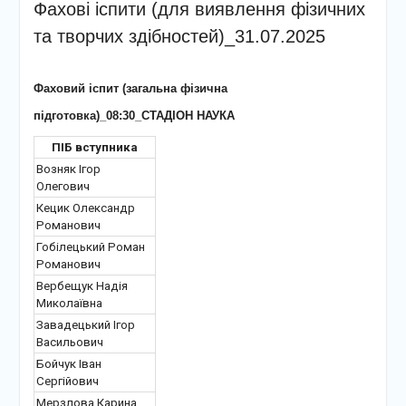
Фахові іспити (для виявлення фізичних
та творчих здібностей)_31.07.2025
Фаховий іспит (загальна фізична
підготовка)_08:30_СТАДІОН НАУКА
ПІБ вступника
Возняк Ігор
Олегович
Кецик Олександр
Романович
Гобілецький Роман
Романович
Вербещук Надія
Миколаївна
Завадецький Ігор
Васильович
Бойчук Іван
Сергійович
Мерзлова Карина