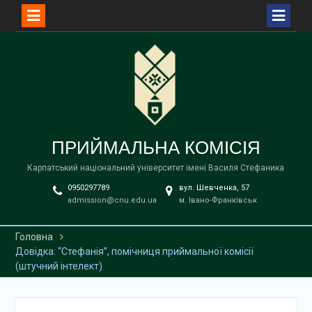
Перейти
до
вмісту
ПРИЙМАЛЬНА КОМІСІЯ
Карпатський національний університет імені Василя Стефаника
0950297789
вул. Шевченка, 57
admission@cnu.edu.ua
м. Івано-Франківськ
Головна
Довідка: “Стефанія”, помічниця приймальної комісії
(штучний інтелект)