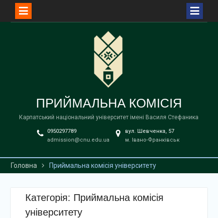
Перейти
до
вмісту
ПРИЙМАЛЬНА КОМІСІЯ
Карпатський національний університет імені Василя Стефаника
0950297789
вул. Шевченка, 57
admission@cnu.edu.ua
м. Івано-Франківськ
Головна
Приймальна комісія університету
Категорія:
Приймальна комісія
університету