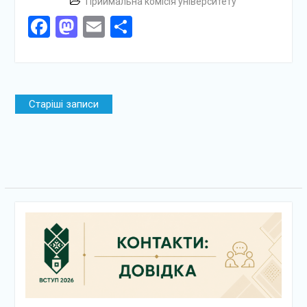
Приймальна комісія університету
Facebook
Mastodon
Email
Поділитися
Навігація
Старіші записи
за
записами