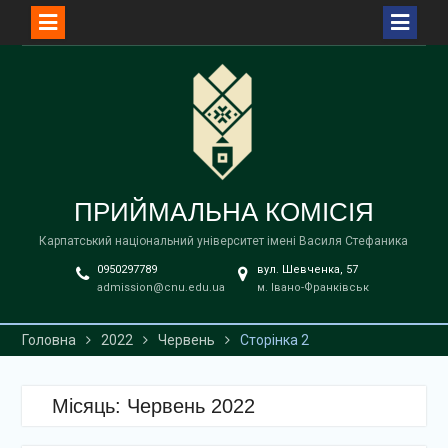
Перейти
до
вмісту
ПРИЙМАЛЬНА КОМІСІЯ
Карпатський національний університет імені Василя Стефаника
0950297789
вул. Шевченка, 57
admission@cnu.edu.ua
м. Івано-Франківськ
Головна
2022
Червень
Сторінка 2
Місяць:
Червень 2022