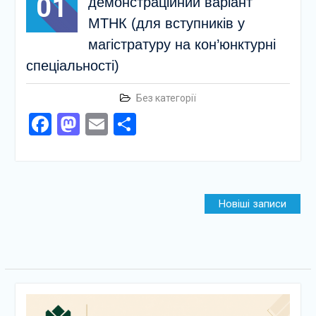
01
демонстраційний варіант
МТНК (для вступників у
магістратуру на кон’юнктурні
спеціальності)
Без категорії
Facebook
Mastodon
Email
Поділитися
Навігація
Новіші записи
за
записами