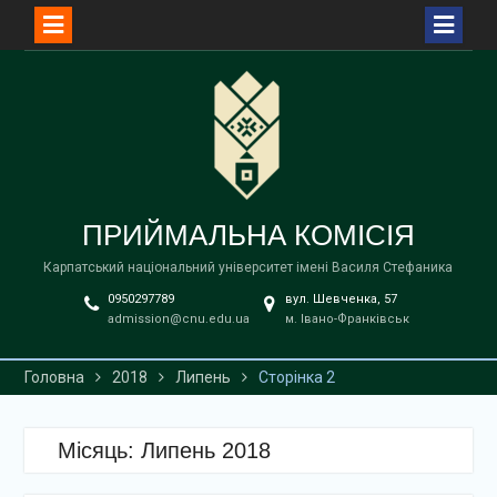
Перейти
до
вмісту
ПРИЙМАЛЬНА КОМІСІЯ
Карпатський національний університет імені Василя Стефаника
0950297789
вул. Шевченка, 57
admission@cnu.edu.ua
м. Івано-Франківськ
Головна
2018
Липень
Сторінка 2
Місяць:
Липень 2018